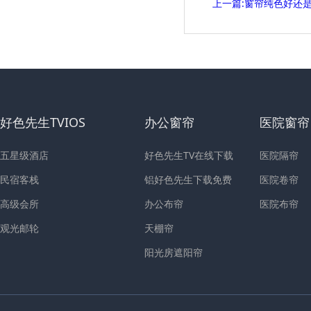
上一篇:窗帘纯色好还是拼色好
好色先生TVIOS
办公窗帘
医院窗帘
五星级酒店
好色先生TV在线下载
医院隔帘
民宿客栈
铝好色先生下载免费
医院卷帘
高级会所
办公布帘
医院布帘
观光邮轮
天棚帘
阳光房遮阳帘