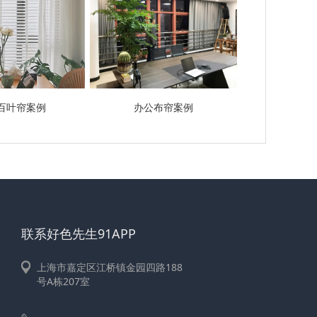
百叶帘案例
办公布帘案例
联系好色先生91APP
上海市嘉定区江桥镇金园四路188
号A栋207室