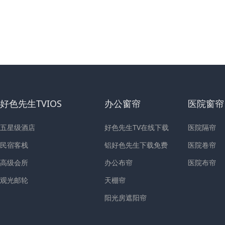
好色先生TVIOS
办公窗帘
医院窗帘
五星级酒店
好色先生TV在线下载
医院隔帘
民宿客栈
铝好色先生下载免费
医院卷帘
高级会所
办公布帘
医院布帘
观光邮轮
天棚帘
阳光房遮阳帘